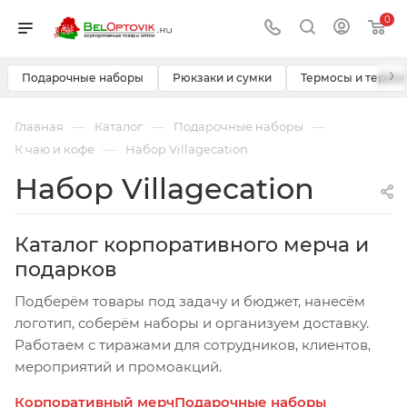
0
›
Подарочные наборы
Рюкзаки и сумки
Термосы и термо
—
—
—
Главная
Каталог
Подарочные наборы
—
К чаю и кофе
Набор Villagecation
Набор Villagecation
Каталог корпоративного мерча и
подарков
Подберём товары под задачу и бюджет, нанесём
логотип, соберём наборы и организуем доставку.
Работаем с тиражами для сотрудников, клиентов,
мероприятий и промоакций.
Корпоративный мерч
Подарочные наборы