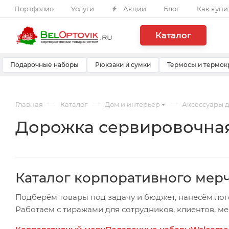
Портфолио
Услуги
Акции
Блог
Как купи
Каталог
Подарочные наборы
Рюкзаки и сумки
Термосы и термок
—
—
—
Главная
Каталог
Дом и интерьер
Аксессуары д
Дорожка сервировочная S
Каталог корпоративного мер
Подберём товары под задачу и бюджет, нанесём лог
Работаем с тиражами для сотрудников, клиентов, м