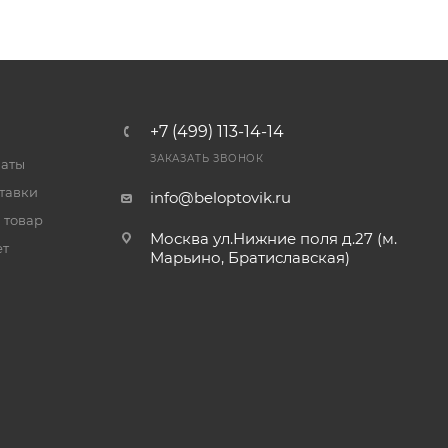
+7 (499) 113-14-14
ЗАКАЗАТЬ ЗВОНОК
латы
тавки
info@beloptovik.ru
 товар
Москва ул.Нижние поля д.27 (м.
ет
Марьино, Братиславская)