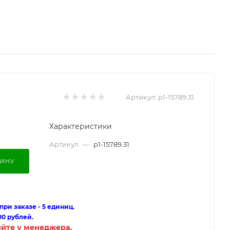
Артикул:
p1-15789.31
Характеристики
Артикул
—
p1-15789.31
ЗИНУ
ри заказе - 5 единиц.
00 рублей.
яйте у менеджера.