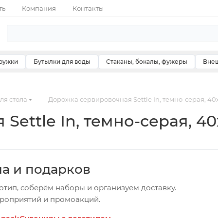
ть
Компания
Контакты
ружки
Бутылки для воды
Стаканы, бокалы, фужеры
Внеш
—
ля стола
Дорожка сервировочная Settle In, темно-серая, 40
ettle In, темно-серая, 40
ча и подарков
отип, соберём наборы и организуем доставку.
ероприятий и промоакций.