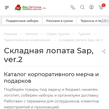
0
›
Подарочные наборы
Рюкзаки и сумки
Термосы и термо
—
—
—
—
Главная
Каталог
Отдых, туризм
Туризм
—
Туристическое снаряжение
Складная лопата Sap, ver.2
Складная лопата Sap,
ver.2
Каталог корпоративного мерча и
подарков
Подберём товары под задачу и бюджет, нанесём
логотип, соберём наборы и организуем доставку.
Работаем с тиражами для сотрудников, клиентов,
мероприятий и промоакций.