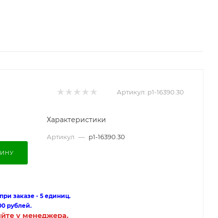
Артикул:
p1-16390.30
Характеристики
Артикул
—
p1-16390.30
ЗИНУ
ри заказе - 5 единиц.
00 рублей.
яйте у менеджера.