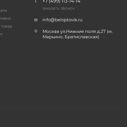
+7 (499) 113-14-14
ЗАКАЗАТЬ ЗВОНОК
латы
тавки
info@beloptovik.ru
 товар
Москва ул.Нижние поля д.27 (м.
ет
Марьино, Братиславская)