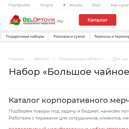
Портфолио
Услуги
Акции
Блог
Как купи
Каталог
Подарочные наборы
Рюкзаки и сумки
Термосы и термок
—
—
—
Главная
Каталог
Подарочные наборы
Для чая
Набор «Большое чайное п
Каталог корпоративного мер
Подберём товары под задачу и бюджет, нанесём лог
Работаем с тиражами для сотрудников, клиентов, м