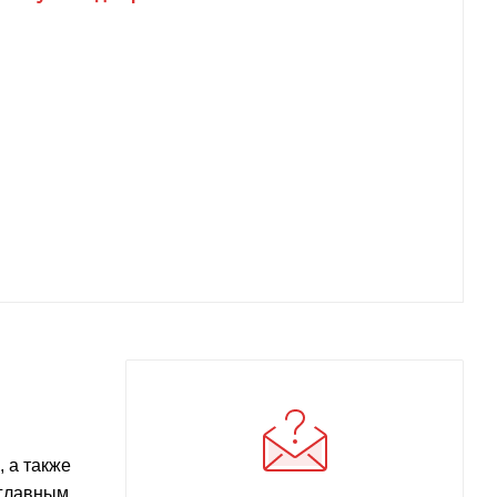
 а также
 главным