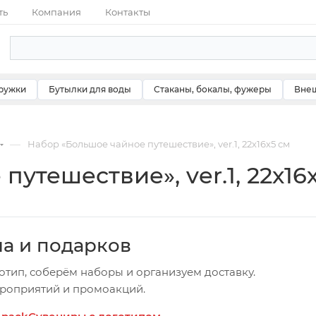
ть
Компания
Контакты
ружки
Бутылки для воды
Стаканы, бокалы, фужеры
Внеш
—
Набор «Большое чайное путешествие», ver.1, 22х16х5 см
утешествие», ver.1, 22х16
ча и подарков
отип, соберём наборы и организуем доставку.
ероприятий и промоакций.