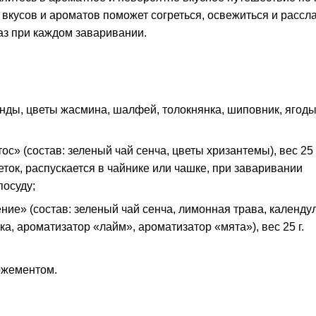
вкусов и ароматов поможет согреться, освежиться и рассла
аз при каждом заваривании.
анды, цветы жасмина, шалфей, толокнянка, шиповник, ягод
» (состав: зеленый чай сенча, цветы хризантемы), вес 25
еток, распускается в чайнике или чашке, при заваривании
посуду;
е» (состав: зеленый чай сенча, лимонная трава, календул
а, ароматизатор «лайм», ароматизатор «мята»), вес 25 г.
ложементом.