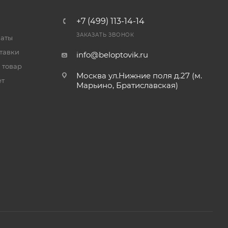
+7 (499) 113-14-14
ЗАКАЗАТЬ ЗВОНОК
латы
тавки
info@beloptovik.ru
 товар
Москва ул.Нижние поля д.27 (м.
ет
Марьино, Братиславская)