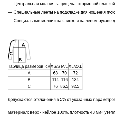
Центральная молния защищена штормовой планкой 
Специальные ленты на подкладке для ношения пухо
Специальные молнии на спинке и на левом рукаве 
Таблица размеров, см
XS/S
M/L
XL/2XL
A
68
70
72
B
114
116
134
C
76
86,5
92,5
Допускаются отклонения в 5% от указанных параметров
Материал:
верх - нейлон 100%, плотность 43 г/м²; утепл