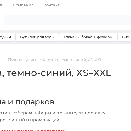
ть
Компания
Контакты
ружки
Бутылки для воды
Стаканы, бокалы, фужеры
Внеш
—
Пуховик унисекс Kapsula, темно-синий, XS–XXL
, темно-синий, XS–XXL
ча и подарков
отип, соберём наборы и организуем доставку.
ероприятий и промоакций.