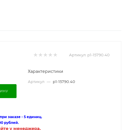
Артикул:
p1-15790.40
Характеристики
Артикул
—
p1-15790.40
ЗИНУ
ри заказе - 5 единиц.
00 рублей.
яйте у менеджера.