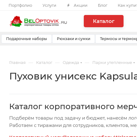
Портфолио
Услуги
Акции
Блог
Как купи
Каталог
Подарочные наборы
Рюкзаки и сумки
Термосы и термок
—
—
—
Главная
Каталог
Одежда
Парки утепленные
Пуховик унисекс Kapsula
Каталог корпоративного мер
Подберём товары под задачу и бюджет, нанесём лог
Работаем с тиражами для сотрудников, клиентов, м