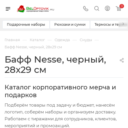
0
›
Подарочные наборы
Рюкзаки и сумки
Термосы и термо
—
—
—
—
Главная
Каталог
Одежда
Снуды
Бафф Nesse, черный, 28х29 см
Бафф Nesse, черный,
28х29 см
Каталог корпоративного мерча и
подарков
Подберём товары под задачу и бюджет, нанесём
логотип, соберём наборы и организуем доставку.
Работаем с тиражами для сотрудников, клиентов,
мероприятий и промоакций.