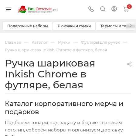
0
›
Подарочные наборы
Рюкзаки и сумки
Термосы и термо
—
—
—
—
Главная
Каталог
Ручки
Футляры для ручек
Ручка шариковая Inkish Chrome в футляре, белая
Ручка шариковая
Inkish Chrome в
футляре, белая
Каталог корпоративного мерча и
подарков
Подберём товары под задачу и бюджет, нанесём
логотип, соберём наборы и организуем доставку.