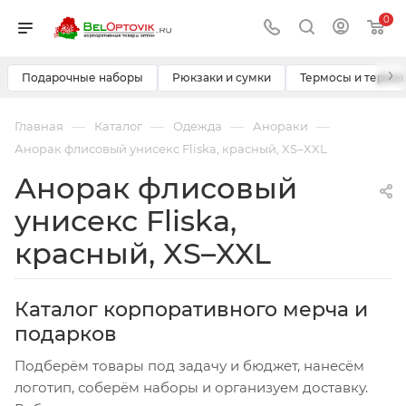
0
›
Подарочные наборы
Рюкзаки и сумки
Термосы и термо
—
—
—
—
Главная
Каталог
Одежда
Анораки
Анорак флисовый унисекс Fliska, красный, XS–XXL
Анорак флисовый
унисекс Fliska,
красный, XS–XXL
Каталог корпоративного мерча и
подарков
Подберём товары под задачу и бюджет, нанесём
логотип, соберём наборы и организуем доставку.