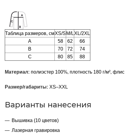
Таблица размеров, см
XS/S
M/L
XL/2XL
A
58
62
66
B
70
72
74
C
80
85
88
Материал:
полиэстер 100%, плотность 180 г/м², флис
Размер/габариты:
XS–XXL
Варианты нанесения
Вышивка (10 цветов)
Лазерная гравировка