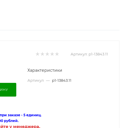
Артикул:
p1-13843.11
Характеристики
Артикул
—
p1-13843.11
ЗИНУ
ри заказе - 5 единиц.
00 рублей.
яйте у менеджера.