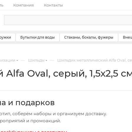
ть
Компания
Контакты
ружки
Бутылки для воды
Стаканы, бокалы, фужеры
Внеш
—
—
мизации
Шильды
Шильдик металлический Alfa Oval, сер
lfa Oval, серый, 1,5х2,5 с
ча и подарков
отип, соберём наборы и организуем доставку.
ероприятий и промоакций.