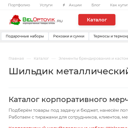
Портфолио
Услуги
Акции
Блог
Как купи
Каталог
Подарочные наборы
Рюкзаки и сумки
Термосы и термок
—
—
Главная
Каталог
Элементы брендирования и касто
Шильдик металлический A
Каталог корпоративного мер
Подберём товары под задачу и бюджет, нанесём лог
Работаем с тиражами для сотрудников, клиентов, м