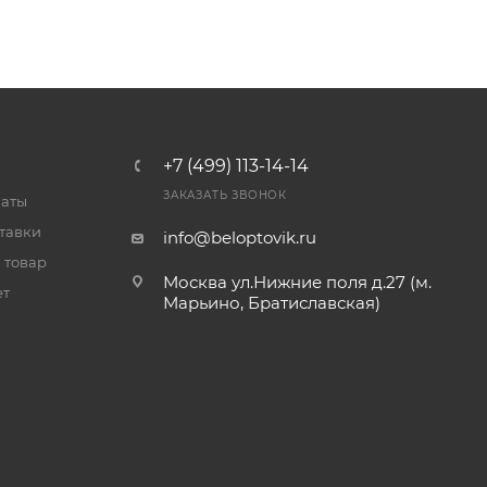
+7 (499) 113-14-14
ЗАКАЗАТЬ ЗВОНОК
латы
тавки
info@beloptovik.ru
 товар
Москва ул.Нижние поля д.27 (м.
ет
Марьино, Братиславская)