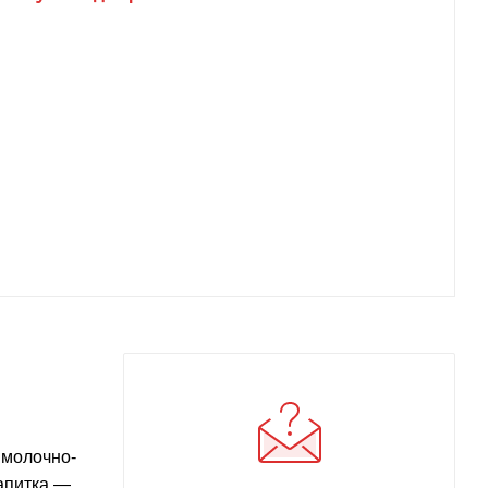
 молочно-
апитка —