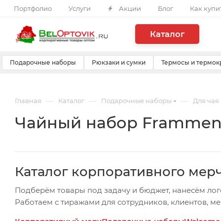
Портфолио
Услуги
Акции
Блог
Как купи
Каталог
Подарочные наборы
Рюкзаки и сумки
Термосы и термок
—
—
—
Главная
Каталог
Подарочные наборы
Для чая
Чайный набор Framment
Каталог корпоративного мер
Подберём товары под задачу и бюджет, нанесём лог
Работаем с тиражами для сотрудников, клиентов, м