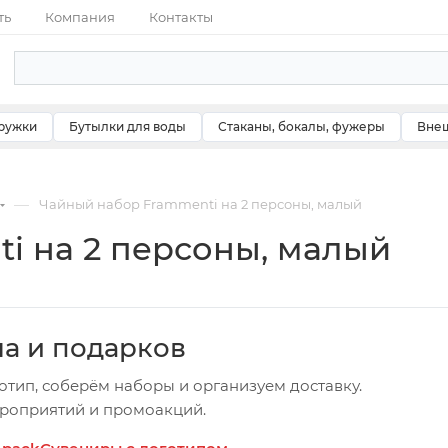
ть
Компания
Контакты
ружки
Бутылки для воды
Стаканы, бокалы, фужеры
Внеш
—
Чайный набор Frammenti на 2 персоны, малый
i на 2 персоны, малый
ча и подарков
отип, соберём наборы и организуем доставку.
ероприятий и промоакций.