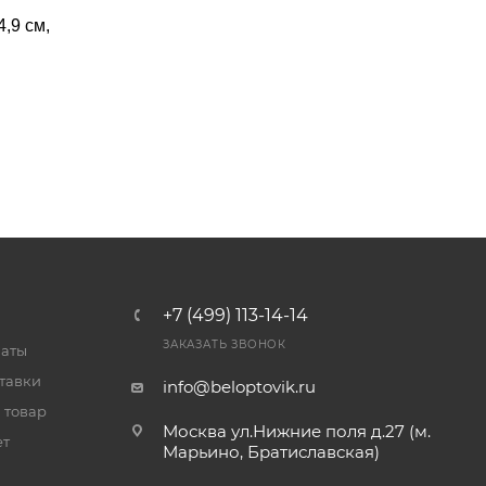
,9 см,
+7 (499) 113-14-14
ЗАКАЗАТЬ ЗВОНОК
латы
тавки
info@beloptovik.ru
 товар
Москва ул.Нижние поля д.27 (м.
ет
Марьино, Братиславская)