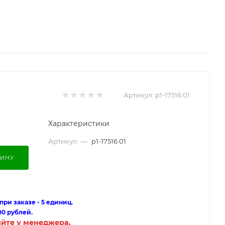
Артикул:
p1-17516.01
Характеристики
Артикул
—
p1-17516.01
ЗИНУ
ри заказе - 5 единиц.
00 рублей.
яйте у менеджера.