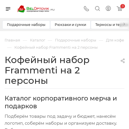
0
›
Подарочные наборы
Рюкзаки и сумки
Термосы и термо
—
—
—
Главная
Каталог
Подарочные наборы
Для кофе
—
Кофейный набор Frammenti на 2 персоны
Кофейный набор
Frammenti на 2
персоны
Каталог корпоративного мерча и
подарков
Подберём товары под задачу и бюджет, нанесём
логотип, соберём наборы и организуем доставку.