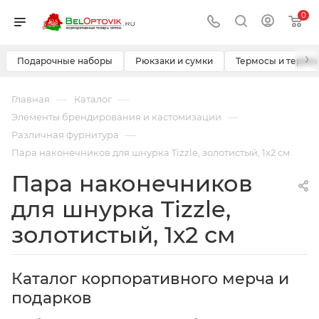
0
›
Подарочные наборы
Рюкзаки и сумки
Термосы и термо
—
—
Главная
Каталог
—
Элементы брендирования и кастомизации
—
Различная фурнитура
Пара наконечников для шнурка Tizzle, золотистый, 1х2 см
Пара наконечников
для шнурка Tizzle,
золотистый, 1х2 см
Каталог корпоративного мерча и
подарков