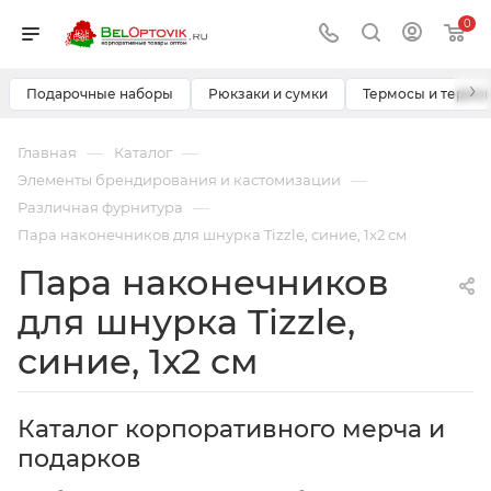
0
›
Подарочные наборы
Рюкзаки и сумки
Термосы и термо
—
—
Главная
Каталог
—
Элементы брендирования и кастомизации
—
Различная фурнитура
Пара наконечников для шнурка Tizzle, синие, 1х2 см
Пара наконечников
для шнурка Tizzle,
синие, 1х2 см
Каталог корпоративного мерча и
подарков