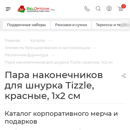
0
›
Подарочные наборы
Рюкзаки и сумки
Термосы и термо
—
—
Главная
Каталог
—
Элементы брендирования и кастомизации
—
Различная фурнитура
Пара наконечников для шнурка Tizzle, красные, 1х2 см
Пара наконечников
для шнурка Tizzle,
красные, 1х2 см
Каталог корпоративного мерча и
подарков