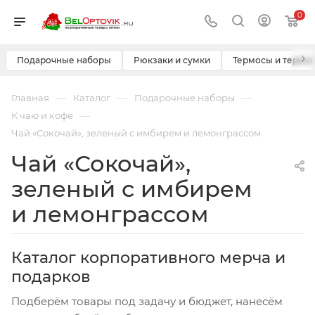
0
›
Подарочные наборы
Рюкзаки и сумки
Термосы и термо
—
—
—
Главная
Каталог
Подарочные наборы
—
К чаю и кофе
Чай «Сокочай», зеленый с имбирем и лемонграссом
Чай «Сокочай»,
зеленый с имбирем
и лемонграссом
Каталог корпоративного мерча и
подарков
Подберём товары под задачу и бюджет, нанесём