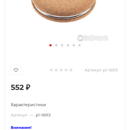
Артикул:
p1-16513
552
₽
Характеристики
Артикул
—
p1-16513
Внимание!