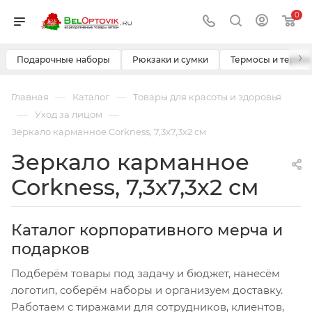
0
›
Подарочные наборы
Рюкзаки и сумки
Термосы и термо
—
—
Главная
Каталог
Товары для красоты и здоровья
—
—
Уход за лицом
Зеркало карманное Corkness, 7,3x7,3x2 см
Зеркало карманное
Corkness, 7,3x7,3x2 см
Каталог корпоративного мерча и
подарков
Подберём товары под задачу и бюджет, нанесём
логотип, соберём наборы и организуем доставку.
Работаем с тиражами для сотрудников, клиентов,