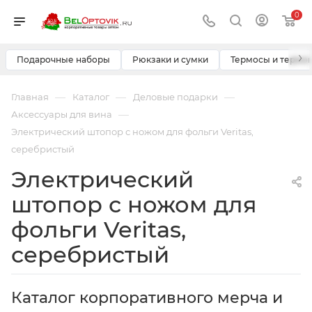
0
›
Подарочные наборы
Рюкзаки и сумки
Термосы и термо
—
—
—
Главная
Каталог
Деловые подарки
—
Аксессуары для вина
Электрический штопор с ножом для фольги Veritas,
серебристый
Электрический
штопор с ножом для
фольги Veritas,
серебристый
Каталог корпоративного мерча и