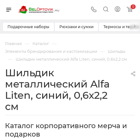
0
›
Подарочные наборы
Рюкзаки и сумки
Термосы и термо
—
—
Главная
Каталог
—
Элементы брендирования и кастомизации
Шильды
—
Шильдик металлический Alfa Liten, синий, 0,6х2,2 см
Шильдик
металлический Alfa
Liten, синий, 0,6х2,2
см
Каталог корпоративного мерча и
подарков