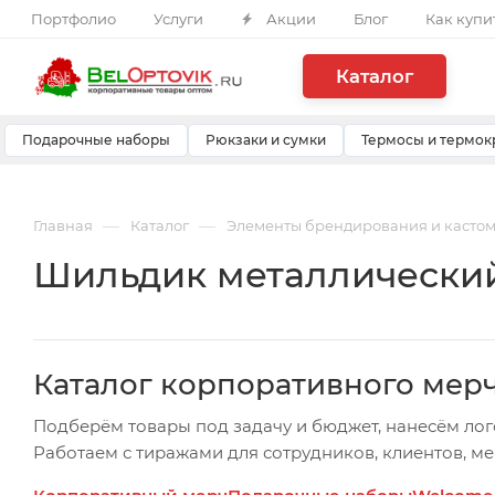
Портфолио
Услуги
Акции
Блог
Как купи
Каталог
Подарочные наборы
Рюкзаки и сумки
Термосы и термок
—
—
Главная
Каталог
Элементы брендирования и касто
Шильдик металлический A
Каталог корпоративного мер
Подберём товары под задачу и бюджет, нанесём лог
Работаем с тиражами для сотрудников, клиентов, м