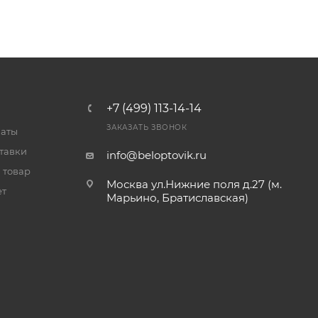
+7 (499) 113-14-14
ЗАКАЗАТЬ ЗВОНОК
латы
тавки
info@beloptovik.ru
 товар
Москва ул.Нижние поля д.27 (м.
ет
Марьино, Братиславская)