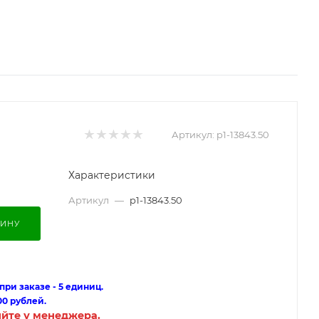
Артикул:
p1-13843.50
Характеристики
Артикул
—
p1-13843.50
ЗИНУ
ри заказе - 5 единиц.
00 рублей.
яйте у менеджера.