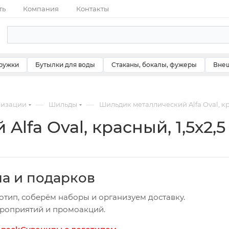
ть
Компания
Контакты
ружки
Бутылки для воды
Стаканы, бокалы, фужеры
Внеш
—
—
мизации
Шильды
Шильдик металлический Alfa Oval, кра
lfa Oval, красный, 1,5х2,5
ча и подарков
отип, соберём наборы и организуем доставку.
ероприятий и промоакций.