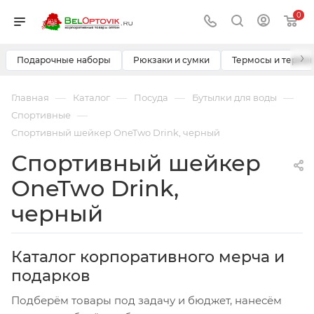
0
›
Подарочные наборы
Рюкзаки и сумки
Термосы и термо
—
—
—
—
Главная
Каталог
Посуда
Бутылки для воды
—
Спортивные
Спортивный шейкер OneTwo Drink, черный
Спортивный шейкер
OneTwo Drink,
черный
Каталог корпоративного мерча и
подарков
Подберём товары под задачу и бюджет, нанесём