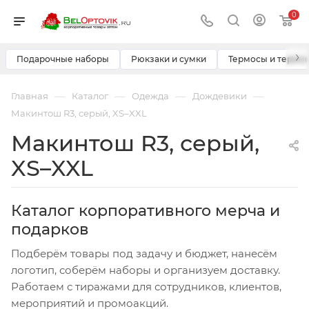
0
›
Подарочные наборы
Рюкзаки и сумки
Термосы и термо
—
—
—
—
Главная
Каталог
Одежда
Дождевики
Макинтош R3, серый, XS–XXL
Макинтош R3, серый,
XS–XXL
Каталог корпоративного мерча и
подарков
Подберём товары под задачу и бюджет, нанесём
логотип, соберём наборы и организуем доставку.
Работаем с тиражами для сотрудников, клиентов,
мероприятий и промоакций.