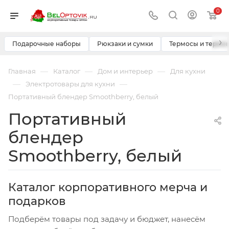
0
›
Подарочные наборы
Рюкзаки и сумки
Термосы и термо
—
—
—
Главная
Каталог
Дом и интерьер
Для кухни
—
—
Электротовары для кухни
Портативный блендер Smoothberry, белый
Портативный
блендер
Smoothberry, белый
Каталог корпоративного мерча и
подарков
Подберём товары под задачу и бюджет, нанесём