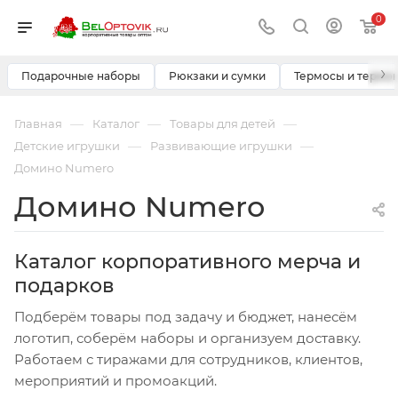
0
›
Подарочные наборы
Рюкзаки и сумки
Термосы и термо
—
—
—
Главная
Каталог
Товары для детей
—
—
Детские игрушки
Развивающие игрушки
Домино Numero
Домино Numero
Каталог корпоративного мерча и
подарков
Подберём товары под задачу и бюджет, нанесём
логотип, соберём наборы и организуем доставку.
Работаем с тиражами для сотрудников, клиентов,
мероприятий и промоакций.