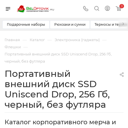
0
›
Подарочные наборы
Рюкзаки и сумки
Термосы и термо
—
—
—
Главная
Каталог
Электроника (гаджеты)
—
Флешки
Портативный внешний диск SSD Uniscend Drop, 256 Гб,
черный, без футляра
Портативный
внешний диск SSD
Uniscend Drop, 256 Гб,
черный, без футляра
Каталог корпоративного мерча и