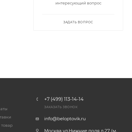
интересующий вопрос
ЗАДАТЬ ВОПРОС
+7 (499) 113-14-14
ЗАКАЗАТЬ ЗВОНОК
латы
тавки
info@beloptovik.ru
 товар
Москва ул.Нижние поля д.27 (м.