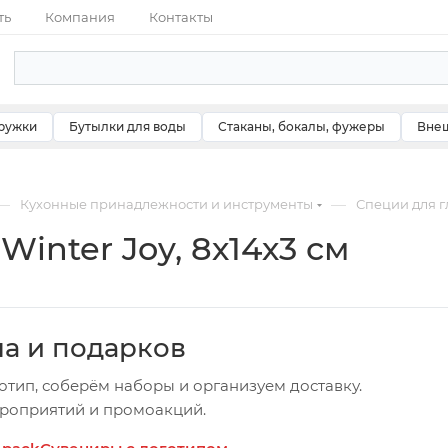
ть
Компания
Контакты
ружки
Бутылки для воды
Стаканы, бокалы, фужеры
Внеш
—
—
Кухонные принадлежности и инструменты
Специи для г
inter Joy, 8х14х3 см
ча и подарков
отип, соберём наборы и организуем доставку.
ероприятий и промоакций.