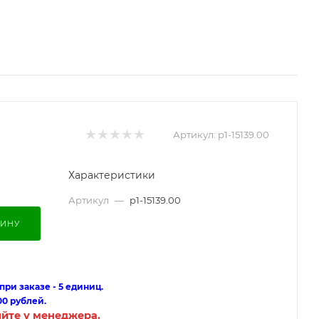
Артикул:
p1-15139.00
Характеристики
Артикул
—
p1-15139.00
ЗИНУ
ри заказе - 5 единиц.
00 рублей.
яйте у менеджера.