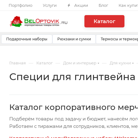
Портфолио
Услуги
Акции
Блог
Как купи
Каталог
Подарочные наборы
Рюкзаки и сумки
Термосы и термок
—
—
—
Главная
Каталог
Дом и интерьер
Для кухни
Специи для глинтвейна W
Каталог корпоративного мер
Подберём товары под задачу и бюджет, нанесём лог
Работаем с тиражами для сотрудников, клиентов, м