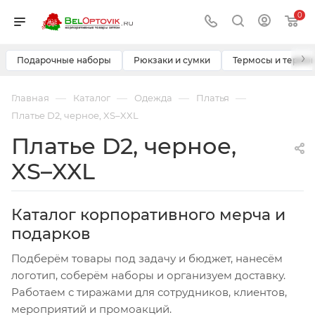
0
›
Подарочные наборы
Рюкзаки и сумки
Термосы и термо
—
—
—
—
Главная
Каталог
Одежда
Платья
Платье D2, черное, XS–XXL
Платье D2, черное,
XS–XXL
Каталог корпоративного мерча и
подарков
Подберём товары под задачу и бюджет, нанесём
логотип, соберём наборы и организуем доставку.
Работаем с тиражами для сотрудников, клиентов,
мероприятий и промоакций.