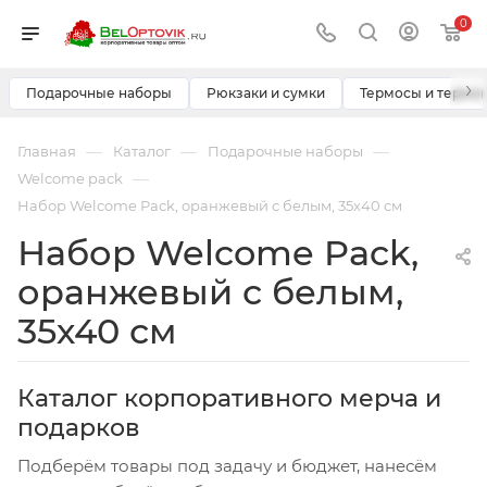
0
›
Подарочные наборы
Рюкзаки и сумки
Термосы и термо
—
—
—
Главная
Каталог
Подарочные наборы
—
Welcome pack
Набор Welcome Pack, оранжевый с белым, 35х40 см
Набор Welcome Pack,
оранжевый с белым,
35х40 см
Каталог корпоративного мерча и
подарков
Подберём товары под задачу и бюджет, нанесём