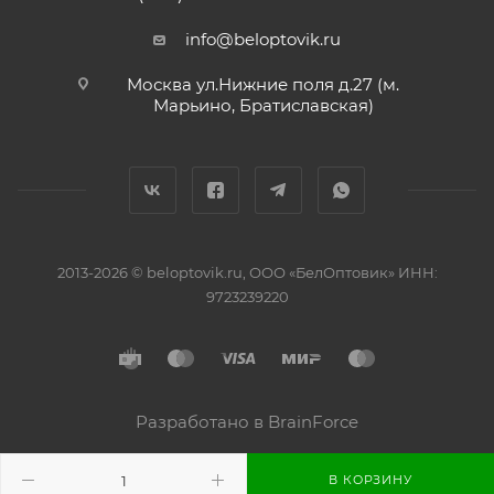
info@beloptovik.ru
Москва ул.Нижние поля д.27 (м.
Марьино, Братиславская)
2013-2026 © beloptovik.ru, ООО «БелОптовик» ИНН:
9723239220
Разработано в BrainForce
В КОРЗИНУ