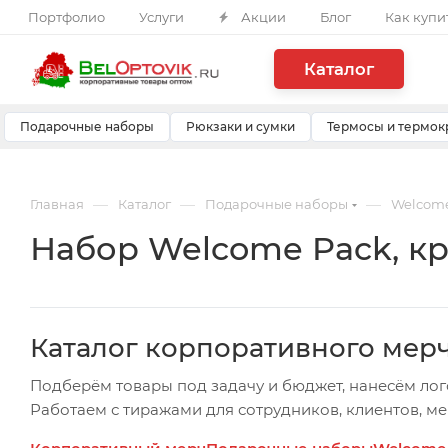
Портфолио
Услуги
Акции
Блог
Как купи
Каталог
Подарочные наборы
Рюкзаки и сумки
Термосы и термок
—
—
—
Главная
Каталог
Подарочные наборы
Welcome
Набор Welcome Pack, кр
Каталог корпоративного мер
Подберём товары под задачу и бюджет, нанесём лог
Работаем с тиражами для сотрудников, клиентов, м