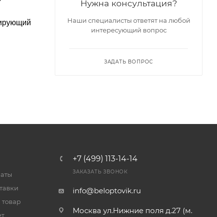
Нужна консультация?
Наши специалисты ответят на любой
вирующий
интересующий вопрос
ЗАДАТЬ ВОПРОС
+7 (499) 113-14-14
ЗАКАЗАТЬ ЗВОНОК
латы
тавки
info@beloptovik.ru
 товар
Москва ул.Нижние поля д.27 (м.
ет