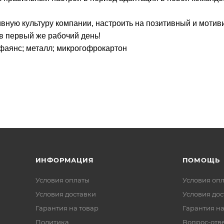
вную культуру компании, настроить на позитивный и моти
 в первый же рабочий день!
 фаянс; металл; микрогофрокартон
ИНФОРМАЦИЯ
ПОМОЩЬ
Условия оплаты
Условия оп
Условия доставки
Условия дос
Гарантия на товар
Гарантия на
Политика
Вопрос-отв