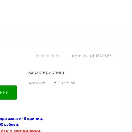
Артикул:
p1-16229.65
Характеристики
Артикул
—
p1-16229.65
ЗИНУ
ри заказе - 5 единиц.
00 рублей.
яйте у менеджера.