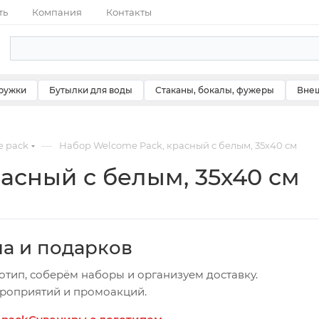
ть
Компания
Контакты
ружки
Бутылки для воды
Стаканы, бокалы, фужеры
Внеш
—
 pack
Набор Welcome Pack, красный с белым, 35х40 см
асный с белым, 35х40 см
ча и подарков
отип, соберём наборы и организуем доставку.
ероприятий и промоакций.