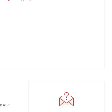
ика с
.