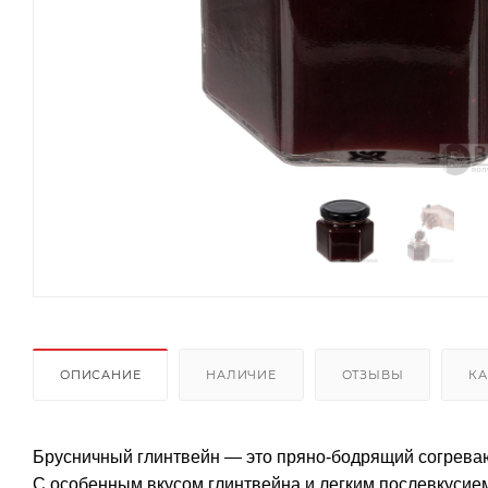
ОПИСАНИЕ
НАЛИЧИЕ
ОТЗЫВЫ
КА
Брусничный глинтвейн — это пряно-бодрящий согрев
С особенным вкусом глинтвейна и легким послевкусием