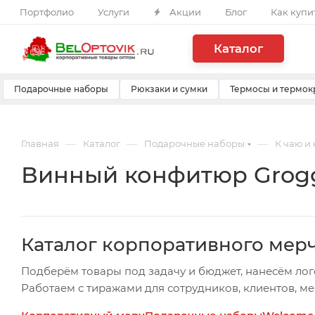
Портфолио
Услуги
Акции
Блог
Как купи
Каталог
Подарочные наборы
Рюкзаки и сумки
Термосы и термок
—
—
—
Главная
Каталог
Подарочные наборы
К чаю и
Винный конфитюр Groggy
Каталог корпоративного мер
Подберём товары под задачу и бюджет, нанесём лог
Работаем с тиражами для сотрудников, клиентов, м