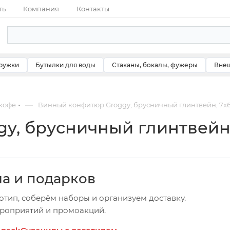
ть
Компания
Контакты
ружки
Бутылки для воды
Стаканы, бокалы, фужеры
Внеш
—
 кофе
Винный конфитюр Groggy, брусничный глинтвейн, 7х6
, брусничный глинтвейн, 
ча и подарков
отип, соберём наборы и организуем доставку.
ероприятий и промоакций.