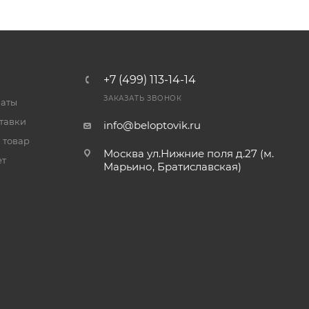
+7 (499) 113-14-14
ЗАКАЗАТЬ ЗВОНОК
латы
тавки
info@beloptovik.ru
 товар
Москва ул.Нижние поля д.27 (м.
ет
Марьино, Братиславская)