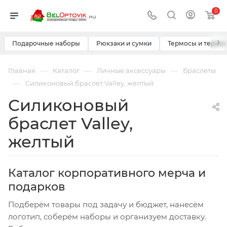
0
›
Подарочные наборы
Рюкзаки и сумки
Термосы и термо
—
—
—
Главная
Каталог
Личные аксессуары
Браслеты
—
Силиконовый браслет Valley, желтый
Силиконовый
браслет Valley,
желтый
Каталог корпоративного мерча и
подарков
Подберём товары под задачу и бюджет, нанесём
логотип, соберём наборы и организуем доставку.