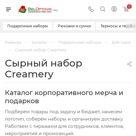
0
›
Подарочные наборы
Рюкзаки и сумки
Термосы и термо
—
—
—
Главная
Каталог
Подарочные наборы
Для сыра
—
Сырный набор Creamery
Сырный набор
Creamery
Каталог корпоративного мерча и
подарков
Подберём товары под задачу и бюджет, нанесём
логотип, соберём наборы и организуем доставку.
Работаем с тиражами для сотрудников, клиентов,
мероприятий и промоакций.