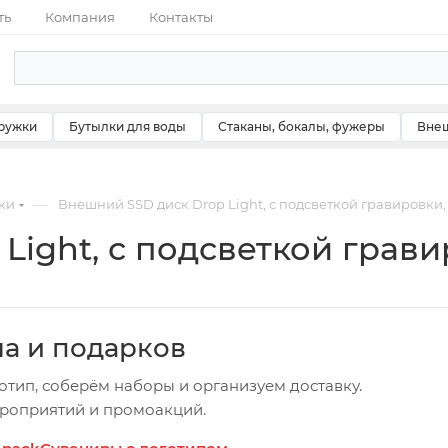
ть
Компания
Контакты
ружки
Бутылки для воды
Стаканы, бокалы, фужеры
Внеш
—
ки
Внешний SSD диск Drop Light, с подсветкой гравировки, 
ight, с подсветкой гравир
ча и подарков
отип, соберём наборы и организуем доставку.
ероприятий и промоакций.