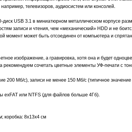
например, телевизоров, аудиосистем или консолей.
-диск USB 3.1 в миниатюрном металлическом корпусе раз
остям записи и чтения, чем «механический» HDD и не боитс
ой момент может быть отсоединен от компьютера и спрятан
тное изображение, а гравировка, хотя она и будет одноцве
а рекомендуем сочетать цветные элементы УФ-печати с то
е 200 Мб/c), записи не менее 150 Мб/c (типичное значение 
 exFAT или NTFS (для файлов больше 4Гб).
м; коробка: 8х13х4 см