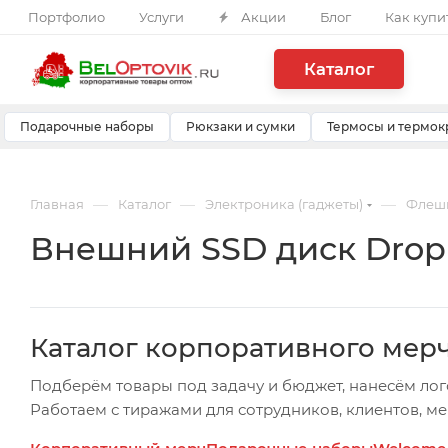
Портфолио
Услуги
Акции
Блог
Как купи
Каталог
Подарочные наборы
Рюкзаки и сумки
Термосы и термок
—
—
—
Главная
Каталог
Электроника (гаджеты)
Флеш
Внешний SSD диск Drop L
Каталог корпоративного мер
Подберём товары под задачу и бюджет, нанесём лог
Работаем с тиражами для сотрудников, клиентов, м