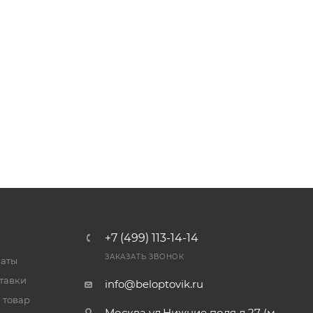
+7 (499) 113-14-14
ЗАКАЗАТЬ ЗВОНОК
латы
тавки
info@beloptovik.ru
 товар
Москва ул.Нижние поля д.27 (м.