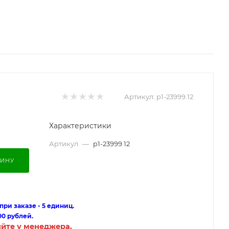
Артикул:
p1-23999.12
Характеристики
Артикул
—
p1-23999.12
ЗИНУ
ри заказе - 5 единиц.
00 рублей.
яйте у менеджера.