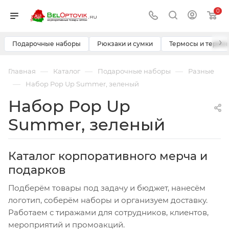
0
›
Подарочные наборы
Рюкзаки и сумки
Термосы и термо
—
—
—
Главная
Каталог
Подарочные наборы
Разные
—
Набор Pop Up Summer, зеленый
Набор Pop Up
Summer, зеленый
Каталог корпоративного мерча и
подарков
Подберём товары под задачу и бюджет, нанесём
логотип, соберём наборы и организуем доставку.
Работаем с тиражами для сотрудников, клиентов,
мероприятий и промоакций.