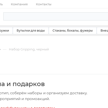
ть
Компания
Контакты
ружки
Бутылки для воды
Стаканы, бокалы, фужеры
Внеш
—
Набор Gripping, черный
ча и подарков
отип, соберём наборы и организуем доставку.
ероприятий и промоакций.