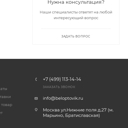
Нужна консультация?
Наши специалисты ответят на любой
интересующий вопрос
ЗАДАТЬ ВОПРОС
+7 (499) 113-14-14
ЗАКАЗАТЬ ЗВОНОК
латы
тавки
info@beloptovik.ru
 товар
Москва ул.Нижние поля д.27 (м.
ет
Марьино, Братиславская)