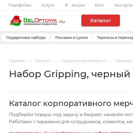
Портфолио
Услуги
Акции
Блог
Как купи
Каталог
Подарочные наборы
Рюкзаки и сумки
Термосы и термок
—
—
—
Главная
Каталог
Подарочные наборы
Разные
Набор Gripping, черный
Каталог корпоративного мер
Подберём товары под задачу и бюджет, нанесём лог
Работаем с тиражами для сотрудников, клиентов, м