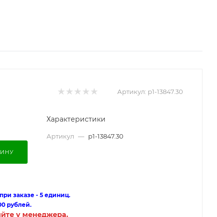
Артикул:
p1-13847.30
Характеристики
Артикул
—
p1-13847.30
ЗИНУ
ри заказе - 5 единиц.
00 рублей.
яйте у менеджера.