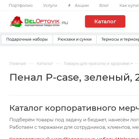
Портфолио
Услуги
Акции
Блог
Как купи
Каталог
Подарочные наборы
Рюкзаки и сумки
Термосы и термок
—
—
Главная
Каталог
Товары для красоты и здоровья
Пенал P-case, зеленый, 
Каталог корпоративного мер
Подберём товары под задачу и бюджет, нанесём лог
Работаем с тиражами для сотрудников, клиентов, м