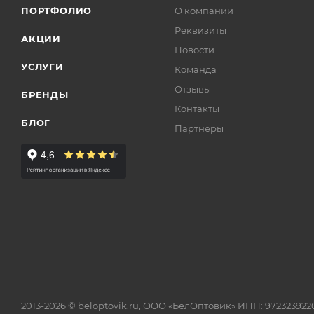
ПОРТФОЛИО
О компании
Реквизиты
АКЦИИ
Новости
УСЛУГИ
Команда
Отзывы
БРЕНДЫ
Контакты
БЛОГ
Партнеры
2013-2026 © beloptovik.ru, ООО «БелОптовик» ИНН: 972323922