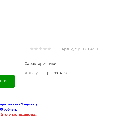
Артикул:
p1-13804.90
Характеристики
Артикул
—
p1-13804.90
ЗИНУ
ри заказе - 5 единиц.
00 рублей.
яйте у менеджера.