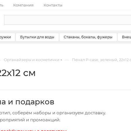
ть
Компания
Контакты
ружки
Бутылки для воды
Стаканы, бокалы, фужеры
Внеш
—
—
Органайзеры и косметички
Пенал P-case, зеленый, 22х12 
22х12 см
ча и подарков
отип, соберём наборы и организуем доставку.
ероприятий и промоакций.