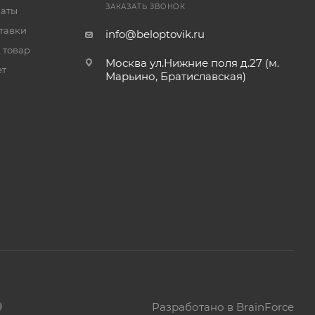
ЗАКАЗАТЬ ЗВОНОК
латы
тавки
info@beloptovik.ru
 товар
Москва ул.Нижние поля д.27 (м.
ет
Марьино, Братиславская)
Разработано в BrainForce