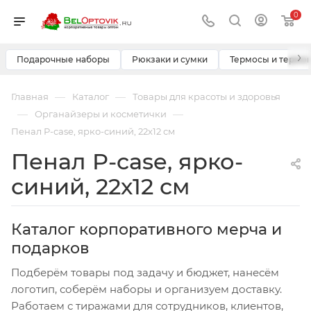
0
›
Подарочные наборы
Рюкзаки и сумки
Термосы и термо
—
—
Главная
Каталог
Товары для красоты и здоровья
—
—
Органайзеры и косметички
Пенал P-case, ярко-синий, 22х12 см
Пенал P-case, ярко-
синий, 22х12 см
Каталог корпоративного мерча и
подарков
Подберём товары под задачу и бюджет, нанесём
логотип, соберём наборы и организуем доставку.
Работаем с тиражами для сотрудников, клиентов,