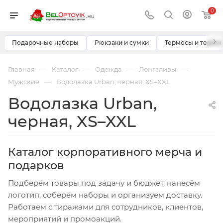
0
›
Подарочные наборы
Рюкзаки и сумки
Термосы и термо
—
—
—
—
Главная
Каталог
Одежда
Лонгсливы
—
Мужские
Водолазка Urban, черная, XS–XXL
Водолазка Urban,
черная, XS–XXL
Каталог корпоративного мерча и
подарков
Подберём товары под задачу и бюджет, нанесём
логотип, соберём наборы и организуем доставку.
Работаем с тиражами для сотрудников, клиентов,
мероприятий и промоакций.