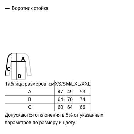
Воротник стойка
Таблица размеров, см
XS/S
M/L
XL/XXL
A
47
49
53
B
64
70
74
C
60
64
66
Допускаются отклонения в 5% от указанных
параметров по размеру и цвету.