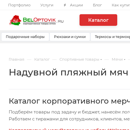
Портфолио
Услуги
Акции
Блог
Как купи
Каталог
Подарочные наборы
Рюкзаки и сумки
Термосы и термок
—
—
—
Главная
Каталог
Спортивные товары
Мячи
Надувной пляжный мяч C
Каталог корпоративного мер
Подберём товары под задачу и бюджет, нанесём лог
Работаем с тиражами для сотрудников, клиентов, м