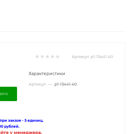
Артикул:
p1-13441.40
Характеристики
Артикул
—
p1-13441.40
ЗИНУ
ри заказе - 5 единиц.
00 рублей.
яйте у менеджера.