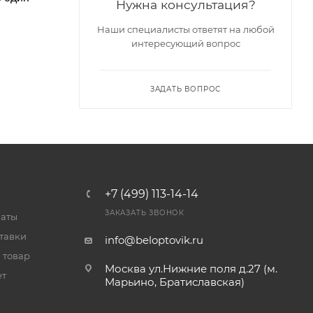
Нужна консультация?
Наши специалисты ответят на любой
интересующий вопрос
ЗАДАТЬ ВОПРОС
+7 (499) 113-14-14
ЗАКАЗАТЬ ЗВОНОК
латы
тавки
info@beloptovik.ru
 товар
Москва ул.Нижние поля д.27 (м.
ет
Марьино, Братиславская)