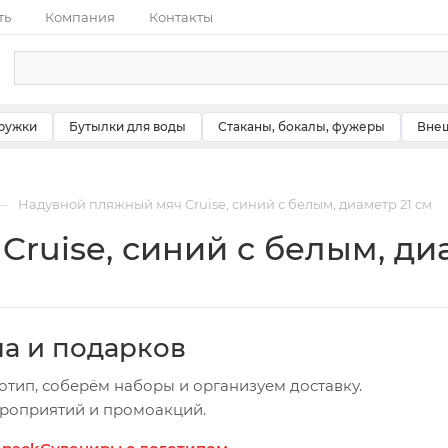
ть
Компания
Контакты
ружки
Бутылки для воды
Стаканы, бокалы, фужеры
Внеш
—
Надувной пляжный мяч Cruise, синий с белым, диаметр 21 см
ruise, синий с белым, диа
ча и подарков
отип, соберём наборы и организуем доставку.
ероприятий и промоакций.