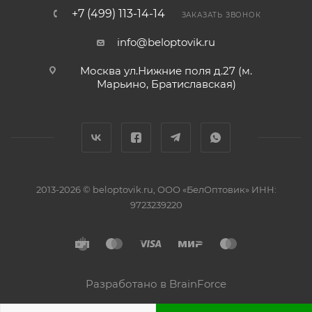
+7 (499) 113-14-14
ЗАКАЗАТЬ ЗВОНОК
info@beloptovik.ru
Москва ул.Нижние поля д.27 (м.
Марьино, Братиславская)
2013-2026 © beloptovik.ru, ООО «БелОптовик» ИНН:
9723239220
Разработано в BrainForce