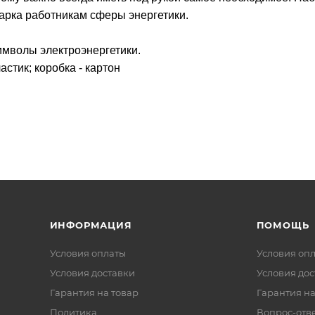
арка работникам сферы энергетики.
имволы электроэнергетики.
астик; коробка - картон
ИНФОРМАЦИЯ
ПОМОЩЬ
Условия оплаты
Условия оп
Условия доставки
Условия дос
Гарантия на товар
Гарантия на
Политика
Вопрос-отв