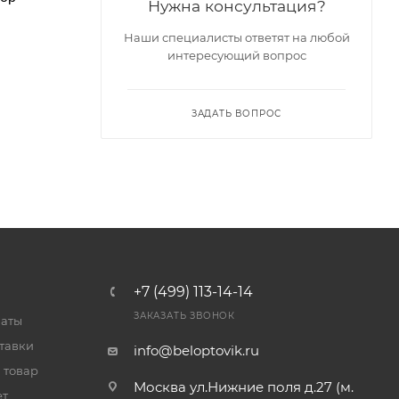
Нужна консультация?
Наши специалисты ответят на любой
интересующий вопрос
ЗАДАТЬ ВОПРОС
+7 (499) 113-14-14
ЗАКАЗАТЬ ЗВОНОК
латы
тавки
info@beloptovik.ru
 товар
Москва ул.Нижние поля д.27 (м.
ет