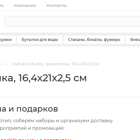
ть
Компания
Контакты
ружки
Бутылки для воды
Стаканы, бокалы, фужеры
Внеш
—
Набор Industry, энергетика, 16,4х21х2,5 см
а, 16,4х21х2,5 см
ча и подарков
отип, соберём наборы и организуем доставку.
ероприятий и промоакций.