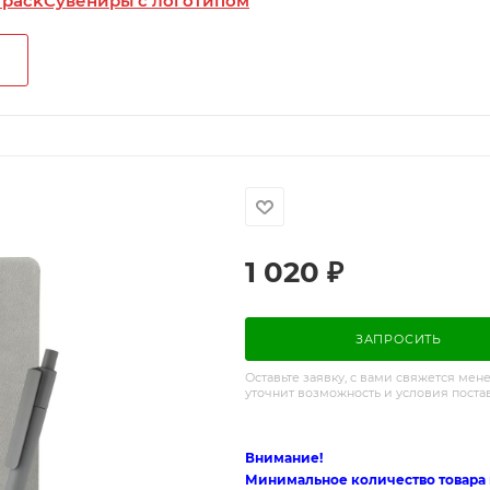
 pack
Сувениры с логотипом
1 020
₽
ЗАПРОСИТЬ
Оставьте заявку, с вами свяжется мен
уточнит возможность и условия поста
Внимание!
Минимальное количество товара п