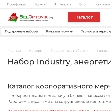
Портфолио
Услуги
Акции
Блог
Как купи
Каталог
Подарочные наборы
Рюкзаки и сумки
Термосы и термок
—
—
—
Главная
Каталог
Подарочные наборы
Разные
Набор Industry, энергетик
Каталог корпоративного мер
Подберём товары под задачу и бюджет, нанесём лог
Работаем с тиражами для сотрудников, клиентов, м