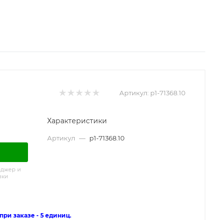
Артикул:
p1-71368.10
Характеристики
Артикул
—
p1-71368.10
еджер и
вки
ри заказе - 5 единиц.