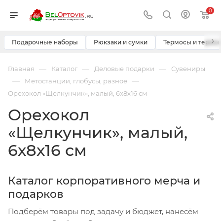
0
›
Подарочные наборы
Рюкзаки и сумки
Термосы и термо
—
—
—
Главная
Каталог
Деловые подарки
Сувениры
—
—
Метостанции, глобусы, разное
Орехокол «Щелкунчик», малый, 6х8х16 см
Орехокол
«Щелкунчик», малый,
6х8х16 см
Каталог корпоративного мерча и
подарков
Подберём товары под задачу и бюджет, нанесём