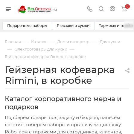
0
›
Подарочные наборы
Рюкзаки и сумки
Термосы и термо
—
—
—
Главная
Каталог
Дом и интерьер
Для кухни
—
—
Электротовары для кухни
Гейзерная кофеварка Rimini, в коробке
Гейзерная кофеварка
Rimini, в коробке
Каталог корпоративного мерча и
подарков
Подберём товары под задачу и бюджет, нанесём
логотип, соберём наборы и организуем доставку.
Работаем с тиражами для сотрудников, клиентов,