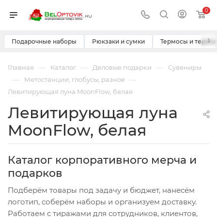
0
›
Подарочные наборы
Рюкзаки и сумки
Термосы и термо
—
—
—
Главная
Каталог
Деловые подарки
Сувениры
—
—
Метостанции, глобусы, разное
Левитирующая луна MoonFlow, белая
Левитирующая луна
MoonFlow, белая
Каталог корпоративного мерча и
подарков
Подберём товары под задачу и бюджет, нанесём
логотип, соберём наборы и организуем доставку.
Работаем с тиражами для сотрудников, клиентов,