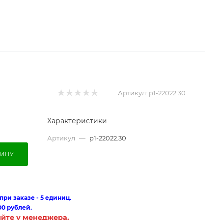
Артикул:
p1-22022.30
Характеристики
Артикул
—
p1-22022.30
ЗИНУ
ри заказе - 5 единиц.
00 рублей.
яйте у менеджера.