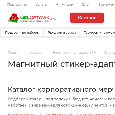
Портфолио
Услуги
Акции
Блог
Как купи
Каталог
Подарочные наборы
Рюкзаки и сумки
Термосы и термок
—
—
—
Главная
Каталог
Электроника (гаджеты)
Заряд
Магнитный стикер-адап
Каталог корпоративного мер
Подберём товары под задачу и бюджет, нанесём лог
Работаем с тиражами для сотрудников, клиентов, м