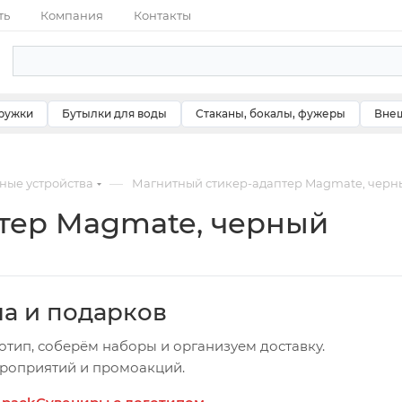
ть
Компания
Контакты
ружки
Бутылки для воды
Стаканы, бокалы, фужеры
Внеш
—
ные устройства
Магнитный стикер-адаптер Magmate, черн
тер Magmate, черный
ча и подарков
отип, соберём наборы и организуем доставку.
ероприятий и промоакций.