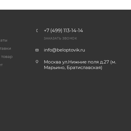
+7 (499) 113-14-14
ЗАКАЗАТЬ ЗВОНОК
латы
тавки
info@beloptovik.ru
 товар
Москва ул.Нижние поля д.27 (м.
ет
Марьино, Братиславская)