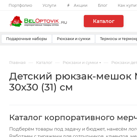
Портфолио
Услуги
Акции
Блог
Как купи
Каталог
Подарочные наборы
Рюкзаки и сумки
Термосы и термок
—
—
—
Главная
Каталог
Рюкзаки и сумки
Рюкзаки де
Детский рюкзак-мешок M
30х30 (31) см
Каталог корпоративного мер
Подберём товары под задачу и бюджет, нанесём лог
Работаем с тиражами для сотрудников, клиентов, м