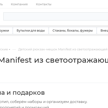
ть
Компания
Контакты
ружки
Бутылки для воды
Стаканы, бокалы, фужеры
Внеш
—
тские
Детский рюкзак-мешок Manifest из светоотражающей тк
anifest из светоотражающ
ча и подарков
отип, соберём наборы и организуем доставку.
ероприятий и промоакций.