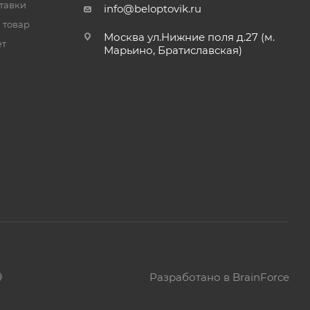
тавки
info@beloptovik.ru
 товар
Москва ул.Нижние поля д.27 (м.
ет
Марьино, Братиславская)
Разработано в BrainForce