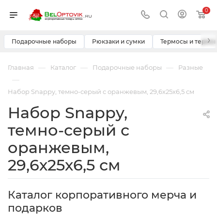
0
›
Подарочные наборы
Рюкзаки и сумки
Термосы и термо
—
—
—
Главная
Каталог
Подарочные наборы
Разные
—
Набор Snappy, темно-серый с оранжевым, 29,6х25х6,5 см
Набор Snappy,
темно-серый с
оранжевым,
29,6х25х6,5 см
Каталог корпоративного мерча и
подарков