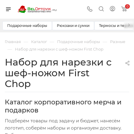
0
›
Подарочные наборы
Рюкзаки и сумки
Термосы и термо
—
—
—
Главная
Каталог
Подарочные наборы
Разные
—
Набор для нарезки с шеф-ножом First Chop
Набор для нарезки с
шеф-ножом First
Chop
Каталог корпоративного мерча и
подарков
Подберём товары под задачу и бюджет, нанесём
логотип, соберём наборы и организуем доставку.