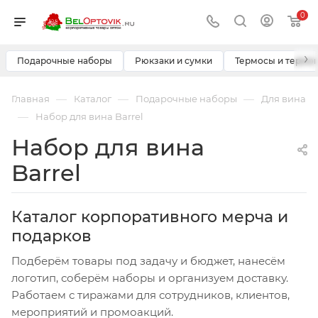
0
›
Подарочные наборы
Рюкзаки и сумки
Термосы и термо
—
—
—
Главная
Каталог
Подарочные наборы
Для вина
—
Набор для вина Barrel
Набор для вина
Barrel
Каталог корпоративного мерча и
подарков
Подберём товары под задачу и бюджет, нанесём
логотип, соберём наборы и организуем доставку.
Работаем с тиражами для сотрудников, клиентов,
мероприятий и промоакций.