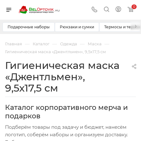
0
›
Подарочные наборы
Рюкзаки и сумки
Термосы и термо
—
—
—
—
Главная
Каталог
Одежда
Маска
Гигиеническая маска «Джентльмен», 9,5х17,5 см
Гигиеническая маска
«Джентльмен»,
9,5х17,5 см
Каталог корпоративного мерча и
подарков
Подберём товары под задачу и бюджет, нанесём
логотип, соберём наборы и организуем доставку.