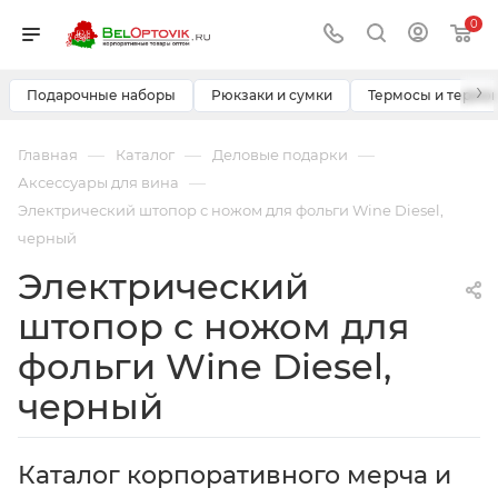
0
›
Подарочные наборы
Рюкзаки и сумки
Термосы и термо
—
—
—
Главная
Каталог
Деловые подарки
—
Аксессуары для вина
Электрический штопор с ножом для фольги Wine Diesel,
черный
Электрический
штопор с ножом для
фольги Wine Diesel,
черный
Каталог корпоративного мерча и